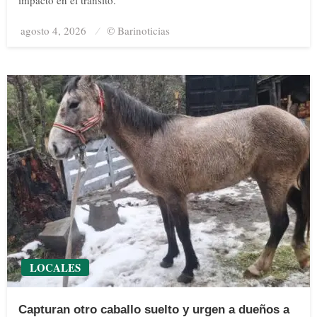
impacto en el tránsito.
agosto 4, 2026
Posted
© Barinoticias
on
LOCALES
Capturan otro caballo suelto y urgen a dueños a