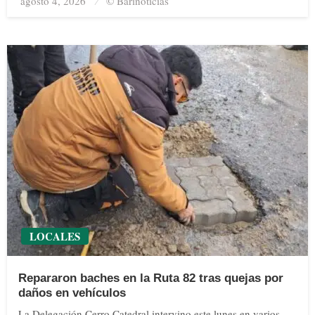
agosto 4, 2026
Posted
© Barinoticias
on
LOCALES
Repararon baches en la Ruta 82 tras quejas por
daños en vehículos
La Delegación Cerro Catedral intervino este lunes en varios