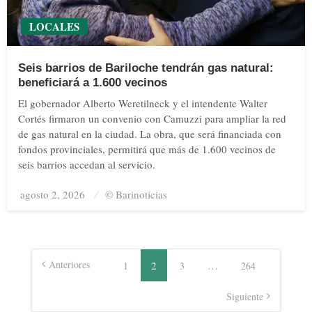
LOCALES
Seis barrios de Bariloche tendrán gas natural:
beneficiará a 1.600 vecinos
El gobernador Alberto Weretilneck y el intendente Walter
Cortés firmaron un convenio con Camuzzi para ampliar la red
de gas natural en la ciudad. La obra, que será financiada con
fondos provinciales, permitirá que más de 1.600 vecinos de
seis barrios accedan al servicio.
agosto 2, 2026
Posted
© Barinoticias
on
Paginación
de
Anteriores
2
…
1
3
264
entradas
Siguiente