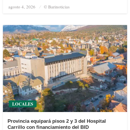
agosto 4, 2026
Posted
© Barinoticias
on
LOCALES
Provincia equipará pisos 2 y 3 del Hospital
Carrillo con financiamiento del BID