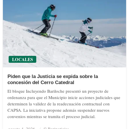
LOCALES
Piden que la Justicia se expida sobre la
concesión del Cerro Catedral
El bloque Incluyendo Bariloche presentó un proyecto de
ordenanza para que el Municipio inicie acciones judiciales que
determinen la validez de la readecuación contractual con
CAPSA. La iniciativa propone además suspender nuevos
convenios mientras se tramita el proceso judicial.
agosto 4, 2026
Posted
© Barinoticias