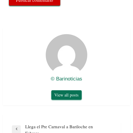
© Barinoticias
View all posts
Navegación
Llega el Pre Carnaval a Bariloche en
de
Previous