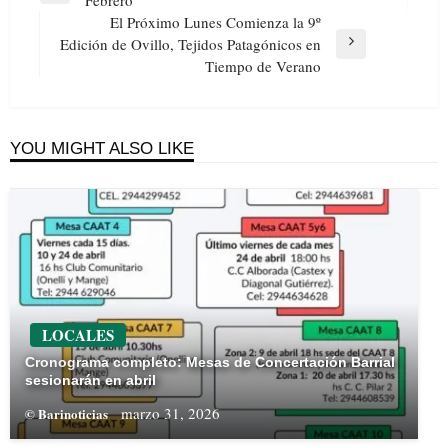
Febrero
entradas
Post
El Próximo Lunes Comienza la 9º
Edición de Ovillo, Tejidos Patagónicos en
Next
Tiempo de Verano
Post
YOU MIGHT ALSO LIKE
LOCALES
Cronograma completo: Mesas de Concertación Barrial
sesionarán en abril
marzo 31, 2026
© Barinoticias