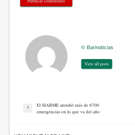
© Barinoticias
View all posts
Navegación
El SIARME atendió más de 6700
de
Previous
emergencias en lo que va del año
entradas
Post