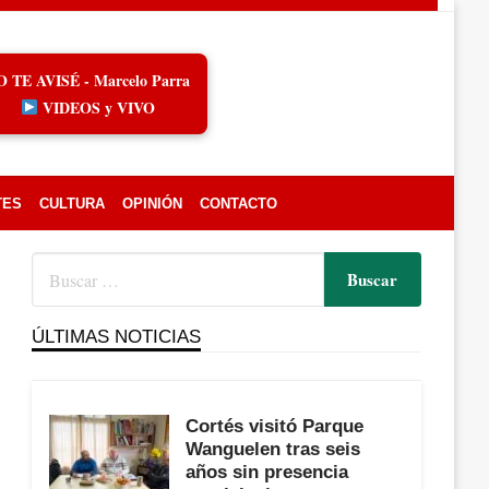
O TE AVISÉ - Marcelo Parra
VIDEOS y VIVO
TES
CULTURA
OPINIÓN
CONTACTO
ÚLTIMAS NOTICIAS
Cortés visitó Parque
Wanguelen tras seis
años sin presencia