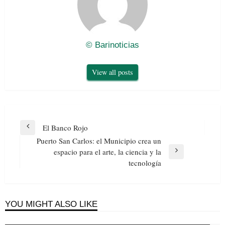
© Barinoticias
View all posts
Navegación
El Banco Rojo
Previous
de
Puerto San Carlos: el Municipio crea un
Post
entradas
espacio para el arte, la ciencia y la
Next
tecnología
Post
YOU MIGHT ALSO LIKE