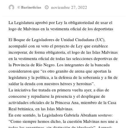
Posted
noviembre 27, 2022
© Barinoticias
on
La Legislatura aprobó por Ley la obligatoriedad de usar el
logo de Malvinas en la vestimenta oficial de los deportistas
El Boque de Legisladores de Unidad Ciudadana (UC),
acompañó con su voto el proyecto de Ley que establece
incorporar, de forma obligatoria, el logo de las Islas Malvinas
en la vestimenta oficial de todas las selecciones deportivas de
la Provincia de Río Negro. Los integrantes de la bancada
consideraron que “es otro granito de arena que aportan la
legislatura y la política, a la defensa de la soberanía y a fin de
saldar la deuda con nuestros héroes y heroínas”.
La iniciativa fue tratada en primera vuelta ayer, a días de
conocerse y repudiarse la presencia y el despliegue de
actividades oficiales de la Princesa Ana, miembro de la Casa
Real británica, en las Islas Malvinas.
En este sentido, la Legisladora Gabriela Abraham sostuvo:
“Como siempre hemos dicho, la cuestión Malvinas nos une a
todos los argentinos, sin distinción de ideología”. Agregó: