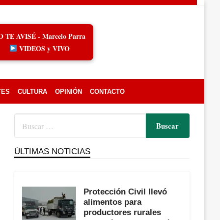
O TE AVISÉ - Marcelo Parra
VIDEOS y VIVO
TES
CULTURA
OPINIÓN
CONTACTO
ÚLTIMAS NOTICIAS
Protección Civil llevó
alimentos para
productores rurales