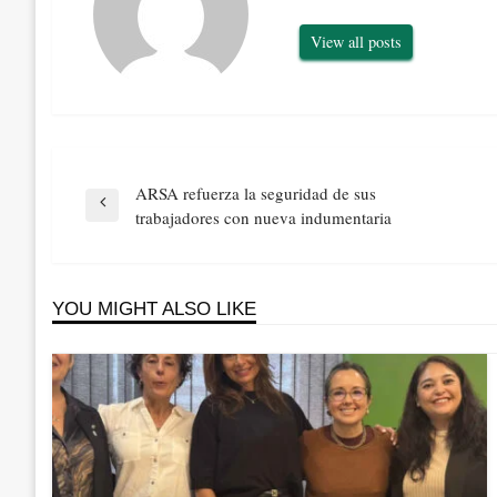
View all posts
Navegación
ARSA refuerza la seguridad de sus
de
Previous
trabajadores con nueva indumentaria
entradas
Post
YOU MIGHT ALSO LIKE