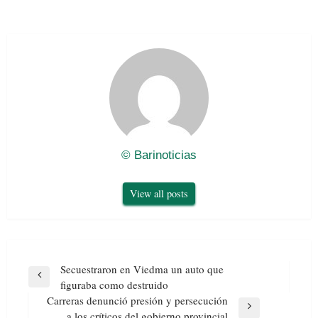
© Barinoticias
View all posts
Navegación
Secuestraron en Viedma un auto que
de
Previous
figuraba como destruido
entradas
Post
Carreras denunció presión y persecución
Next
a los críticos del gobierno provincial