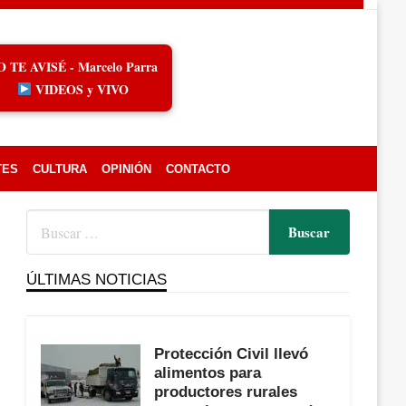
O TE AVISÉ - Marcelo Parra
VIDEOS y VIVO
TES
CULTURA
OPINIÓN
CONTACTO
ÚLTIMAS NOTICIAS
Protección Civil llevó
alimentos para
productores rurales