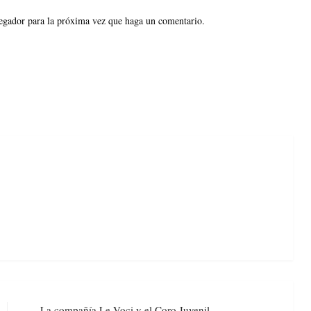
vegador para la próxima vez que haga un comentario.
La compañía Le Voci y el Coro Juvenil