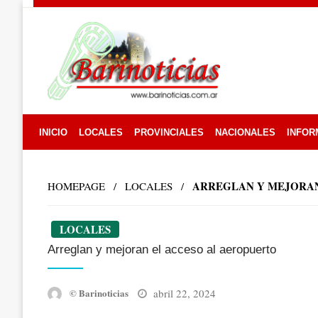
Skip
to
content
INICIO
LOCALES
PROVINCIALES
NACIONALES
INFOR
ARREGLAN Y MEJORAN
HOMEPAGE
LOCALES
LOCALES
Arreglan y mejoran el acceso al aeropuerto
Posted
abril 22, 2024
© Barinoticias
on