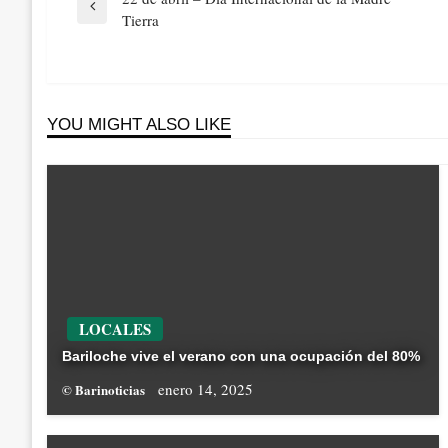
de
Previous
Tierra
entradas
Post
YOU MIGHT ALSO LIKE
LOCALES
Bariloche vive el verano con una ocupación del 80%
enero 14, 2025
© Barinoticias