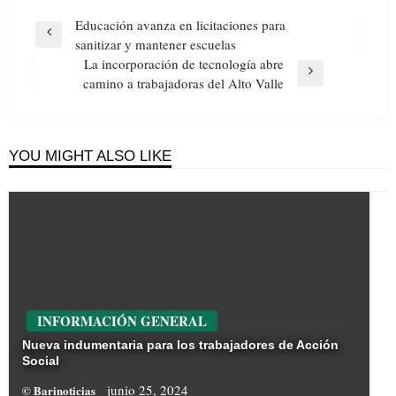
Navegación
Educación avanza en licitaciones para
de
Previous
sanitizar y mantener escuelas
entradas
Post
La incorporación de tecnología abre
Next
camino a trabajadoras del Alto Valle
Post
YOU MIGHT ALSO LIKE
INFORMACIÓN GENERAL
Nueva indumentaria para los trabajadores de Acción
Social
junio 25, 2024
© Barinoticias