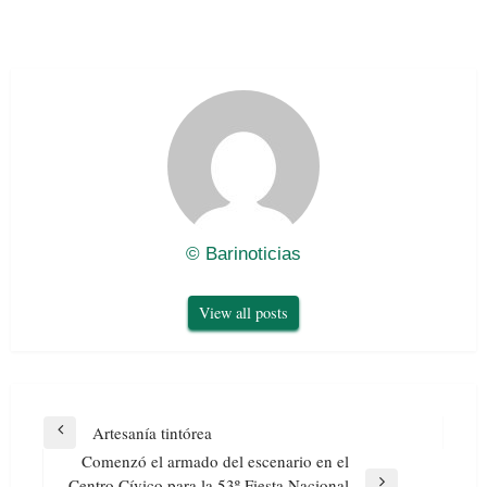
© Barinoticias
View all posts
Navegación
Artesanía tintórea
Previous
de
Comenzó el armado del escenario en el
Post
entradas
Centro Cívico para la 53º Fiesta Nacional