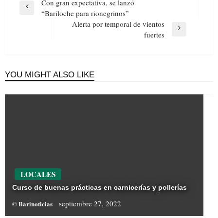
Navegación
Con gran expectativa, se lanzó
de
Previous
“Bariloche para rionegrinos”
entradas
Post
Alerta por temporal de vientos
Next
fuertes
Post
YOU MIGHT ALSO LIKE
LOCALES
Curso de buenas prácticas en carnicerías y pollerías
septiembre 27, 2022
© Barinoticias