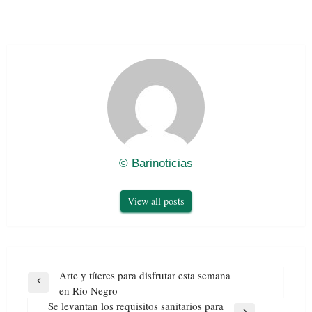
© Barinoticias
View all posts
Navegación
Arte y títeres para disfrutar esta semana
de
Previous
en Río Negro
entradas
Post
Se levantan los requisitos sanitarios para