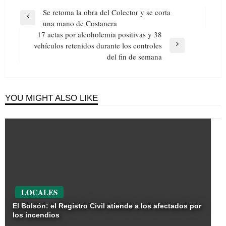
Navegación
Se retoma la obra del Colector y se corta
de
Previous
una mano de Costanera
entradas
Post
17 actas por alcoholemia positivas y 38
vehículos retenidos durante los controles
Next
del fin de semana
Post
YOU MIGHT ALSO LIKE
LOCALES
El Bolsón: el Registro Civil atiende a los afectados por
los incendios