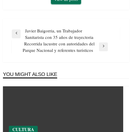
Navegación
Javier Baigorria, un Trabajador
de
Previous
Sanitarista con 35 años de trayectoria
entradas
Post
Recorrida lacustre con autoridades del
Next
Parque Nacional y referentes turísticos
Post
YOU MIGHT ALSO LIKE
CULTURA