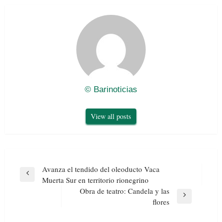
© Barinoticias
View all posts
Navegación
Avanza el tendido del oleoducto Vaca
de
Previous
Muerta Sur en territorio rionegrino
entradas
Post
Obra de teatro: Candela y las
Next
flores
Post