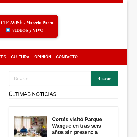
O TE AVISÉ - Marcelo Parra
VIDEOS y VIVO
TES
CULTURA
OPINIÓN
CONTACTO
ÚLTIMAS NOTICIAS
Cortés visitó Parque
Wanguelen tras seis
años sin presencia