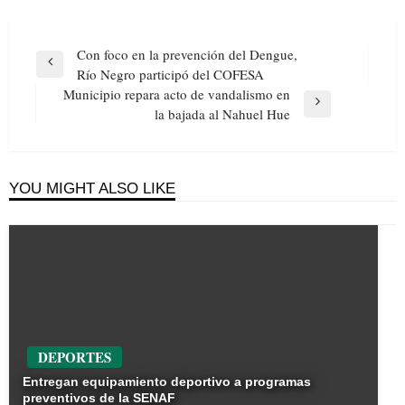
Navegación
Con foco en la prevención del Dengue,
de
Previous
Río Negro participó del COFESA
entradas
Post
Municipio repara acto de vandalismo en
Next
la bajada al Nahuel Hue
Post
YOU MIGHT ALSO LIKE
DEPORTES
Entregan equipamiento deportivo a programas
preventivos de la SENAF