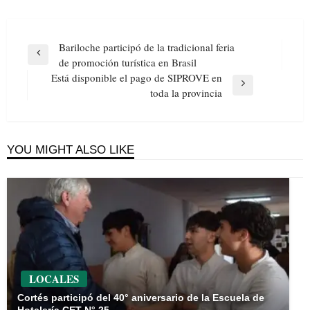
Navegación
Bariloche participó de la tradicional feria
de
Previous
de promoción turística en Brasil
entradas
Post
Está disponible el pago de SIPROVE en
Next
toda la provincia
Post
YOU MIGHT ALSO LIKE
LOCALES
Cortés participó del 40° aniversario de la Escuela de