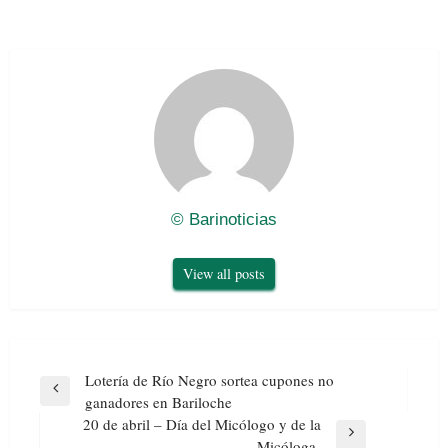
© Barinoticias
View all posts
Navegación
Lotería de Río Negro sortea cupones no
de
Previous
ganadores en Bariloche
entradas
Post
20 de abril – Día del Micólogo y de la
Next
Micóloga