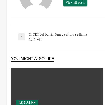
View all posts
Navegación
El CDI del barrio Omega ahora se llama
de
Previous
Re Piwke
entradas
Post
YOU MIGHT ALSO LIKE
LOCALES