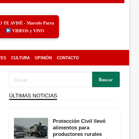
O TE AVISÉ - Marcelo Parra
VIDEOS y VIVO
TES
CULTURA
OPINIÓN
CONTACTO
ÚLTIMAS NOTICIAS
Protección Civil llevó
alimentos para
productores rurales