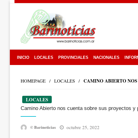
Skip
to
content
INICIO
LOCALES
PROVINCIALES
NACIONALES
INFOR
CAMINO ABIERTO NOS 
HOMEPAGE
LOCALES
LOCALES
Camino Abierto nos cuenta sobre sus proyectos y 
Posted
octubre 25, 2022
© Barinoticias
on