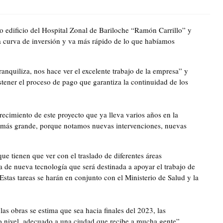
o edificio del Hospital Zonal de Bariloche “Ramón Carrillo” y
a curva de inversión y va más rápido de lo que habíamos
ranquiliza, nos hace ver el excelente trabajo de la empresa” y
stener el proceso de pago que garantiza la continuidad de los
crecimiento de este proyecto que ya lleva varios años en la
 más grande, porque notamos nuevas intervenciones, nuevas
ue tienen que ver con el traslado de diferentes áreas
a de nueva tecnología que será destinada a apoyar el trabajo de
stas tareas se harán en conjunto con el Ministerio de Salud y la
as obras se estima que sea hacia finales del 2023, las
mo nivel, adecuado a una ciudad que recibe a mucha gente”.