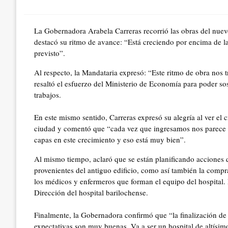
on
La Gobernadora Arabela Carreras recorrió las obras del nuev
destacó su ritmo de avance: “Está creciendo por encima de l
previsto”.
Al respecto, la Mandataria expresó: “Este ritmo de obra nos t
resaltó el esfuerzo del Ministerio de Economía para poder so
trabajos.
En este mismo sentido, Carreras expresó su alegría al ver el 
ciudad y comentó que “cada vez que ingresamos nos parece
capas en este crecimiento y eso está muy bien”.
Al mismo tiempo, aclaró que se están planificando acciones q
provenientes del antiguo edificio, como así también la compr
los médicos y enfermeros que forman el equipo del hospital. E
Dirección del hospital barilochense.
Finalmente, la Gobernadora confirmó que “la finalización de l
expectativas son muy buenas. Va a ser un hospital de altísi