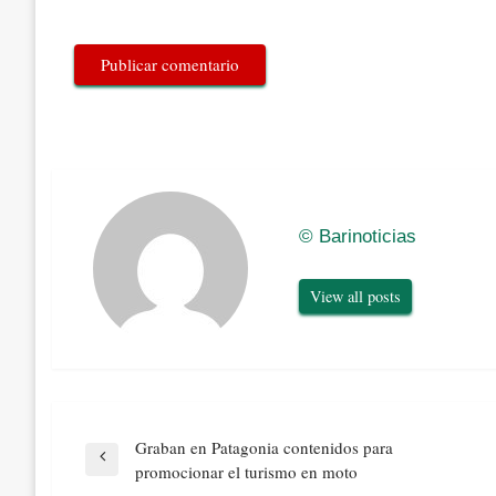
© Barinoticias
View all posts
Navegación
Graban en Patagonia contenidos para
de
Previous
promocionar el turismo en moto
entradas
Post