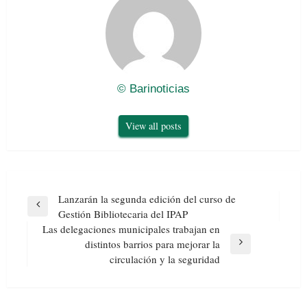
© Barinoticias
View all posts
Navegación
Lanzarán la segunda edición del curso de
de
Previous
Gestión Bibliotecaria del IPAP
entradas
Post
Las delegaciones municipales trabajan en
distintos barrios para mejorar la
Next
circulación y la seguridad
Post