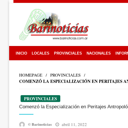
Skip
to
content
INICIO
LOCALES
PROVINCIALES
NACIONALES
INFOR
HOMEPAGE
PROVINCIALES
COMENZÓ LA ESPECIALIZACIÓN EN PERITAJES 
PROVINCIALES
Comenzó la Especialización en Peritajes Antropol
Posted
abril 11, 2022
© Barinoticias