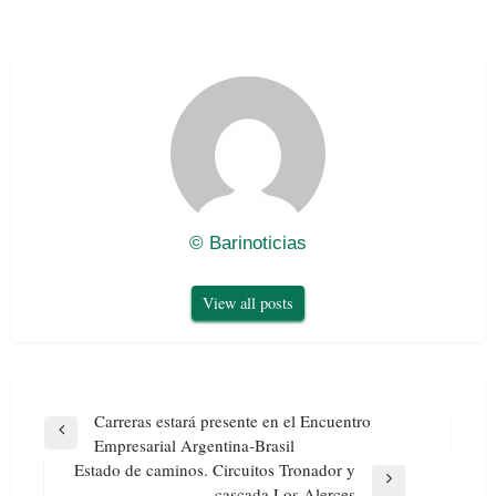
© Barinoticias
View all posts
Navegación
Carreras estará presente en el Encuentro
de
Previous
Empresarial Argentina-Brasil
entradas
Post
Estado de caminos. Circuitos Tronador y
Next
cascada Los Alerces