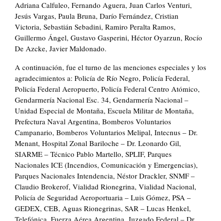
Adriana Calfuleo, Fernando Aguera, Juan Carlos Venturi,
Jesús Vargas, Paula Bruna, Darío Fernández, Cristian
Victoria, Sebastián Sebadini, Ramiro Peralta Ramos,
Guillermo Ángel, Gustavo Gasperini, Héctor Oyarzun, Rocío
De Azcke, Javier Maldonado.
A continuación, fue el turno de las menciones especiales y los
agradecimientos a: Policía de Río Negro, Policía Federal,
Policía Federal Aeropuerto, Policía Federal Centro Atómico,
Gendarmería Nacional Esc. 34, Gendarmería Nacional –
Unidad Especial de Montaña, Escuela Militar de Montaña,
Prefectura Naval Argentina, Bomberos Voluntarios
Campanario, Bomberos Voluntarios Melipal, Intecnus – Dr.
Menant, Hospital Zonal Bariloche – Dr. Leonardo Gil,
SIARME – Técnico Pablo Martello, SPLIF, Parques
Nacionales ICE (Incendios, Comunicación y Emergencias),
Parques Nacionales Intendencia, Néstor Drackler, SNMF –
Claudio Brokerof, Vialidad Rionegrina, Vialidad Nacional,
Policía de Seguridad Aeroportuaria – Luis Gómez, PSA –
GEDEX, CEB, Aguas Rionegrinas, SAR – Lucas Henkel,
Telefónica, Fuerza Aérea Argentina, Juzgado Federal – Dr.