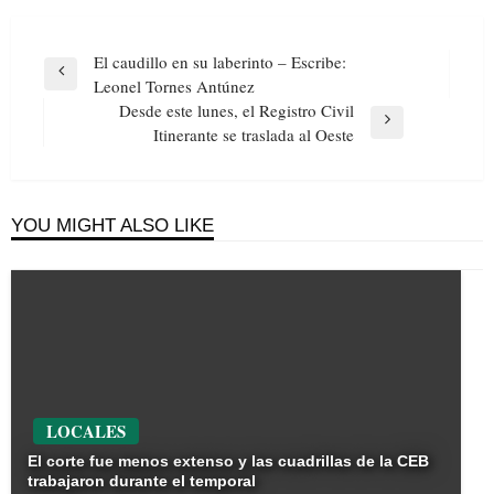
Navegación
El caudillo en su laberinto – Escribe:
de
Previous
Leonel Tornes Antúnez
entradas
Post
Desde este lunes, el Registro Civil
Next
Itinerante se traslada al Oeste
Post
YOU MIGHT ALSO LIKE
LOCALES
El corte fue menos extenso y las cuadrillas de la CEB
trabajaron durante el temporal