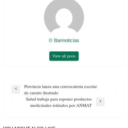
© Barinoticias
View all posts
Navegación
Provincia lanza una convocatoria escolar
de
Previous
de cuento ilustrado
entradas
Post
Salud trabaja para reponer productos
Next
medicinales retirados por ANMAT
Post