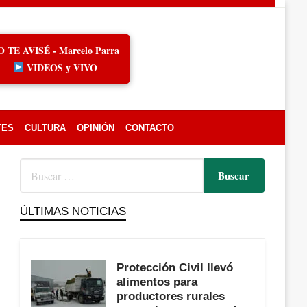
O TE AVISÉ - Marcelo Parra
VIDEOS y VIVO
TES
CULTURA
OPINIÓN
CONTACTO
ÚLTIMAS NOTICIAS
Protección Civil llevó
alimentos para
productores rurales