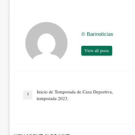
© Barinoticias
View all posts
Navegación
Inicio de Temporada de Caza Deportiva,
de
Previous
temporada 2023.
entradas
Post