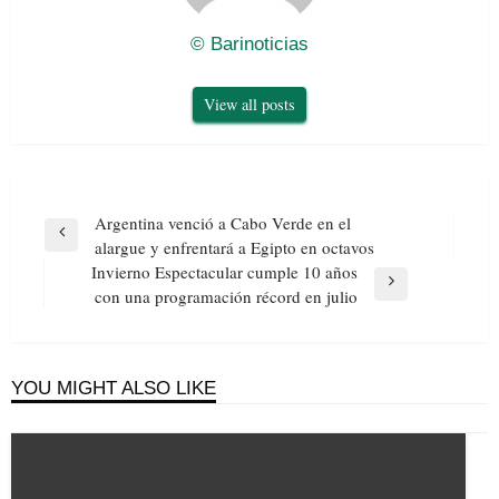
© Barinoticias
View all posts
Navegación
Argentina venció a Cabo Verde en el
de
Previous
alargue y enfrentará a Egipto en octavos
entradas
Post
Invierno Espectacular cumple 10 años
Next
con una programación récord en julio
Post
YOU MIGHT ALSO LIKE