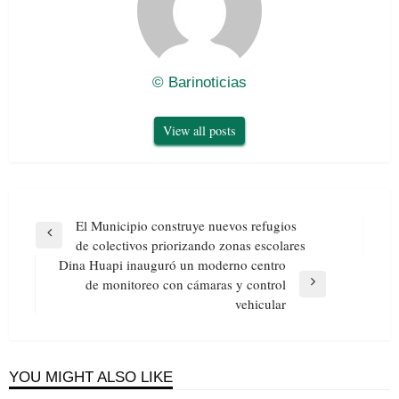
© Barinoticias
View all posts
Navegación
El Municipio construye nuevos refugios
de
Previous
de colectivos priorizando zonas escolares
entradas
Post
Dina Huapi inauguró un moderno centro
de monitoreo con cámaras y control
Next
vehicular
Post
YOU MIGHT ALSO LIKE