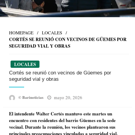
HOMEPAGE
LOCALES
CORTÉS SE REUNIÓ CON VECINOS DE GÜEMES POR
SEGURIDAD VIAL Y OBRAS
LOCALES
Cortés se reunió con vecinos de Güemes por
seguridad vial y obras
Posted
mayo 20, 2026
© Barinoticias
on
El intendente Walter Cortés mantuvo este martes un
encuentro con residentes del barrio Güemes en la sede
vecinal. Durante la reunión, los vecinos plantearon sus
principales preocupaciones vinculadas a seguridad vial,