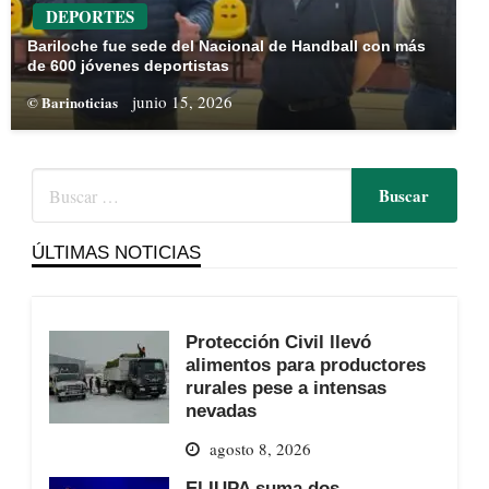
DEPORTES
Bariloche fue sede del Nacional de Handball con más
de 600 jóvenes deportistas
junio 15, 2026
© Barinoticias
ÚLTIMAS NOTICIAS
Protección Civil llevó
alimentos para productores
rurales pese a intensas
nevadas
agosto 8, 2026
El IUPA suma dos