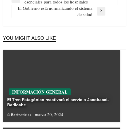
de
Previous
esenciales para todos los hospitales
entradas
Post
El Gobierno está normalizando el sistema
Next
de salud
Post
YOU MIGHT ALSO LIKE
INFORMACIÓN GENERAL
El Tren Patagónico reactivará el servicio Jacobacci-
Bariloche
marzo 20, 2024
© Barinoticias