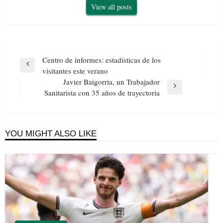
View all posts
Navegación
Centro de informes: estadísticas de los
de
Previous
visitantes este verano
entradas
Post
Javier Baigorria, un Trabajador
Next
Sanitarista con 35 años de trayectoria
Post
YOU MIGHT ALSO LIKE