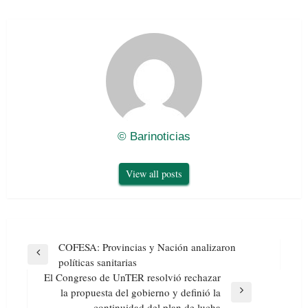
© Barinoticias
View all posts
Navegación
COFESA: Provincias y Nación analizaron
de
Previous
políticas sanitarias
entradas
Post
El Congreso de UnTER resolvió rechazar
la propuesta del gobierno y definió la
Next
continuidad del plan de lucha