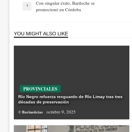
Navegación
Con singular éxito, Bariloche se
de
Previous
promocionó en Córdoba
entradas
Post
YOU MIGHT ALSO LIKE
PROVINCIALES
Río Negro refuerza resguardo de Río Limay tras tres
décadas de preservación
octubre 9, 2025
© Barinoticias