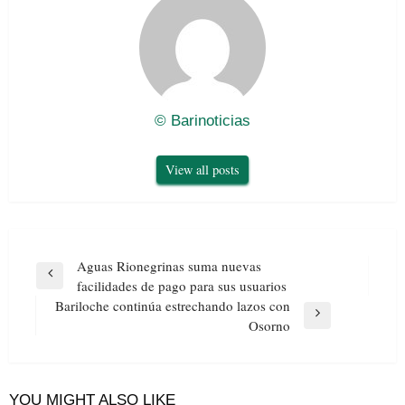
© Barinoticias
View all posts
Navegación
Aguas Rionegrinas suma nuevas
de
Previous
facilidades de pago para sus usuarios
entradas
Post
Bariloche continúa estrechando lazos con
Next
Osorno
Post
YOU MIGHT ALSO LIKE