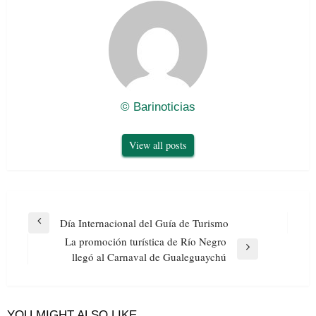
© Barinoticias
View all posts
Navegación
Día Internacional del Guía de Turismo
Previous
de
La promoción turística de Río Negro
Post
entradas
Next
llegó al Carnaval de Gualeguaychú
Post
YOU MIGHT ALSO LIKE