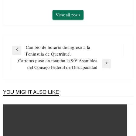
View all posts
Navegación
Cambio de horario de ingreso a la
de
Previous
Península de Quetrihué.
entradas
Post
Carreras puso en marcha la 90º Asamblea
Next
del Consejo Federal de Discapacidad
Post
YOU MIGHT ALSO LIKE