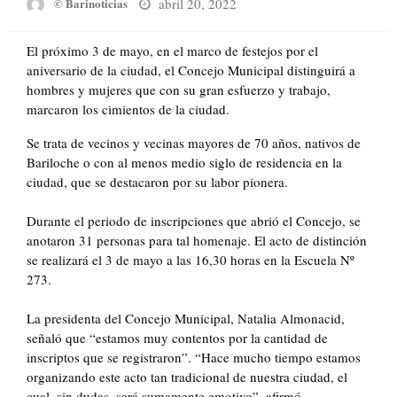
Posted
abril 20, 2022
© Barinoticias
on
El próximo 3 de mayo, en el marco de festejos por el
aniversario de la ciudad, el Concejo Municipal distinguirá a
hombres y mujeres que con su gran esfuerzo y trabajo,
marcaron los cimientos de la ciudad.
Se trata de vecinos y vecinas mayores de 70 años, nativos de
Bariloche o con al menos medio siglo de residencia en la
ciudad, que se destacaron por su labor pionera.
Durante el periodo de inscripciones que abrió el Concejo, se
anotaron 31 personas para tal homenaje. El acto de distinción
se realizará el 3 de mayo a las 16,30 horas en la Escuela Nº
273.
La presidenta del Concejo Municipal, Natalia Almonacid,
señaló que “estamos muy contentos por la cantidad de
inscriptos que se registraron”. “Hace mucho tiempo estamos
organizando este acto tan tradicional de nuestra ciudad, el
cual, sin dudas, será sumamente emotivo”, afirmó.