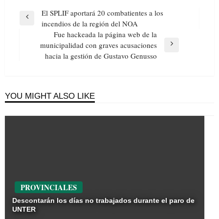
Navegación
El SPLIF aportará 20 combatientes a los
de
Previous
incendios de la región del NOA
entradas
Post
Fue hackeada la página web de la
municipalidad con graves acusaciones
Next
hacia la gestión de Gustavo Genusso
Post
YOU MIGHT ALSO LIKE
PROVINCIALES
Descontarán los días no trabajados durante el paro de
UNTER