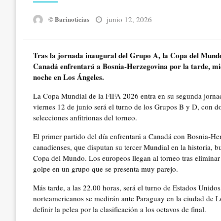
Posted
junio 12, 2026
© Barinoticias
on
Tras la jornada inaugural del Grupo A, la Copa del Mundo 
Canadá enfrentará a Bosnia-Herzegovina por la tarde, mi
noche en Los Ángeles.
La Copa Mundial de la FIFA 2026 entra en su segunda jornad
viernes 12 de junio será el turno de los Grupos B y D, con d
selecciones anfitrionas del torneo.
El primer partido del día enfrentará a Canadá con Bosnia-Her
canadienses, que disputan su tercer Mundial en la historia, b
Copa del Mundo. Los europeos llegan al torneo tras eliminar a
golpe en un grupo que se presenta muy parejo.
Más tarde, a las 22.00 horas, será el turno de Estados Unidos,
norteamericanos se medirán ante Paraguay en la ciudad de L
definir la pelea por la clasificación a los octavos de final.