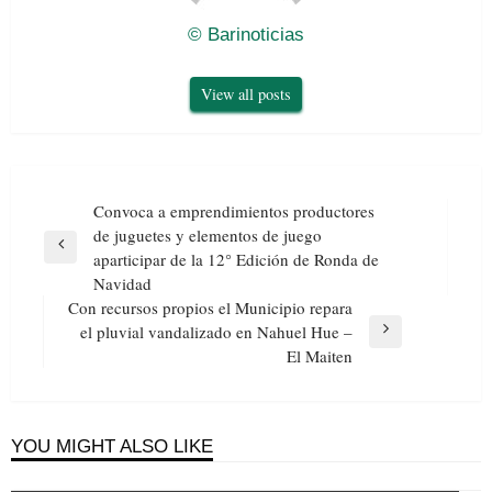
© Barinoticias
View all posts
Navegación
Convoca a emprendimientos productores
de
de juguetes y elementos de juego
entradas
Previous
aparticipar de la 12° Edición de Ronda de
Post
Navidad
Con recursos propios el Municipio repara
el pluvial vandalizado en Nahuel Hue –
Next
El Maiten
Post
YOU MIGHT ALSO LIKE