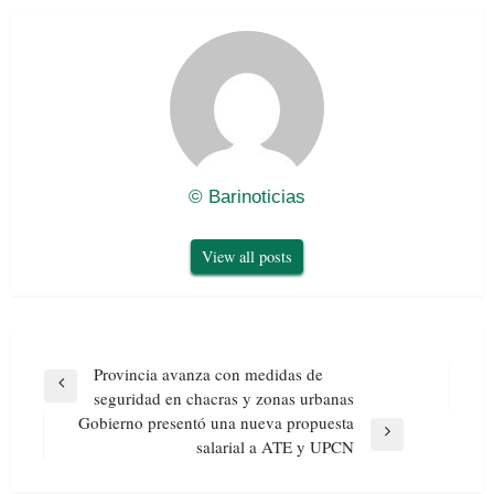
© Barinoticias
View all posts
Navegación
Provincia avanza con medidas de
de
Previous
seguridad en chacras y zonas urbanas
entradas
Post
Gobierno presentó una nueva propuesta
Next
salarial a ATE y UPCN
Post