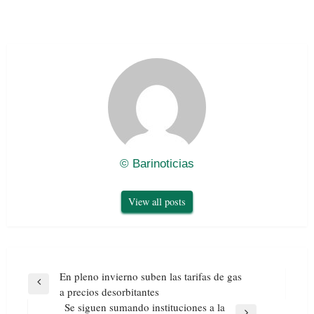
© Barinoticias
View all posts
Navegación
En pleno invierno suben las tarifas de gas
de
Previous
a precios desorbitantes
entradas
Post
Se siguen sumando instituciones a la