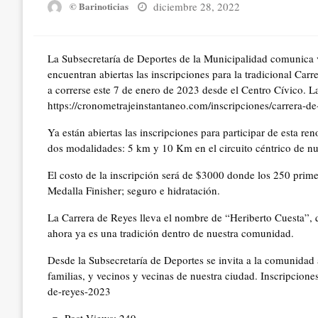
Posted
diciembre 28, 2022
© Barinoticias
on
La Subsecretaría de Deportes de la Municipalidad comunica 
encuentran abiertas las inscripciones para la tradicional Car
a correrse este 7 de enero de 2023 desde el Centro Cívico. La
https://cronometrajeinstantaneo.com/inscripciones/carrera-d
Ya están abiertas las inscripciones para participar de esta r
dos modalidades: 5 km y 10 Km en el circuito céntrico de nu
El costo de la inscripción será de $3000 donde los 250 prim
Medalla Finisher; seguro e hidratación.
La Carrera de Reyes lleva el nombre de “Heriberto Cuesta”, 
ahora ya es una tradición dentro de nuestra comunidad.
Desde la Subsecretaría de Deportes se invita a la comunidad a
familias, y vecinos y vecinas de nuestra ciudad. Inscripcione
de-reyes-2023