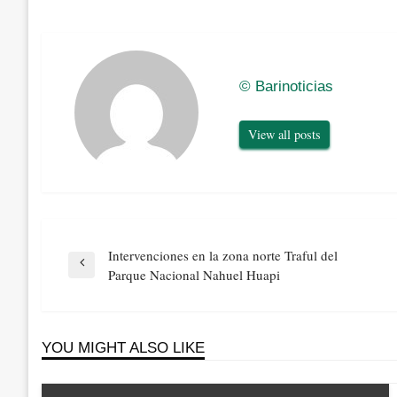
© Barinoticias
View all posts
Navegación
Intervenciones en la zona norte Traful del
de
Previous
Parque Nacional Nahuel Huapi
entradas
Post
YOU MIGHT ALSO LIKE