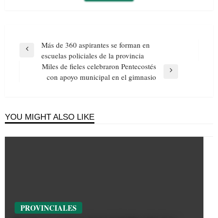
Navegación
Más de 360 aspirantes se forman en
de
Previous
escuelas policiales de la provincia
entradas
Post
Miles de fieles celebraron Pentecostés
Next
con apoyo municipal en el gimnasio
Post
YOU MIGHT ALSO LIKE
PROVINCIALES