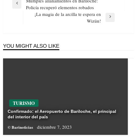
Navegación
Múltiples allanamientos en Bariloche:
de
Previous
Policía recuperó elementos robados
entradas
Post
¡La magia de la arcilla te espera en
Next
Wizün!
Post
YOU MIGHT ALSO LIKE
TURISMO
Confirmado: el Aeropuerto de Bariloche, el principal
del interior del país
diciembre 7, 2023
© Barinoticias