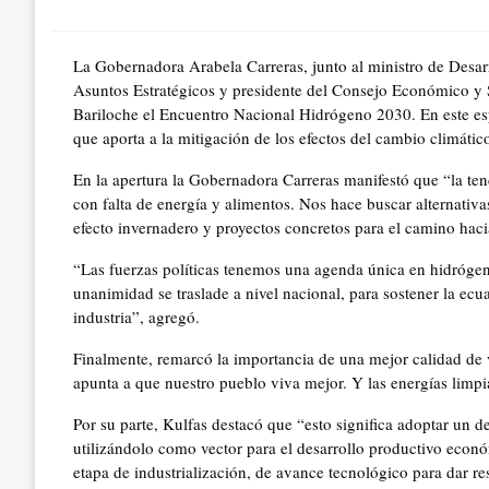
on
La Gobernadora Arabela Carreras, junto al ministro de Desarr
Asuntos Estratégicos y presidente del Consejo Económico y 
Bariloche el Encuentro Nacional Hidrógeno 2030. En este espa
que aporta a la mitigación de los efectos del cambio climático
En la apertura la Gobernadora Carreras manifestó que “la te
con falta de energía y alimentos. Nos hace buscar alternati
efecto invernadero y proyectos concretos para el camino ha
“Las fuerzas políticas tenemos una agenda única en hidrógen
unanimidad se traslade a nivel nacional, para sostener la ecu
industria”, agregó.
Finalmente, remarcó la importancia de una mejor calidad de 
apunta a que nuestro pueblo viva mejor. Y las energías limp
Por su parte, Kulfas destacó que “esto significa adoptar un d
utilizándolo como vector para el desarrollo productivo econó
etapa de industrialización, de avance tecnológico para dar r