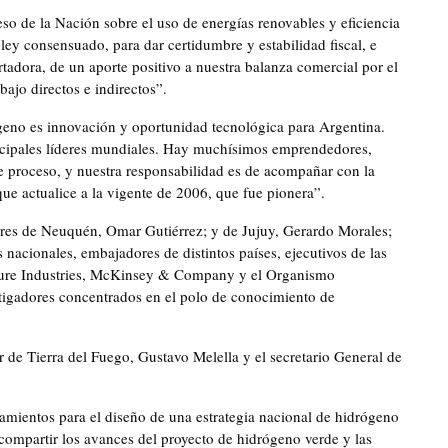
o de la Nación sobre el uso de energías renovables y eficiencia
ley consensuado, para dar certidumbre y estabilidad fiscal, e
tadora, de un aporte positivo a nuestra balanza comercial por el
bajo directos e indirectos”.
rógeno es innovación y oportunidad tecnológica para Argentina.
incipales líderes mundiales. Hay muchísimos emprendedores,
e proceso, y nuestra responsabilidad es de acompañar con la
que actualice a la vigente de 2006, que fue pionera”.
ores de Neuquén, Omar Gutiérrez; y de Jujuy, Gerardo Morales;
nacionales, embajadores de distintos países, ejecutivos de las
uture Industries, McKinsey & Company y el Organismo
estigadores concentrados en el polo de conocimiento de
 de Tierra del Fuego, Gustavo Melella y el secretario General de
eamientos para el diseño de una estrategia nacional de hidrógeno
 compartir los avances del proyecto de hidrógeno verde y las