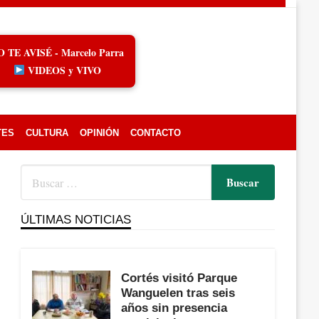
O TE AVISÉ - Marcelo Parra
VIDEOS y VIVO
TES
CULTURA
OPINIÓN
CONTACTO
ÚLTIMAS NOTICIAS
Cortés visitó Parque
Wanguelen tras seis
años sin presencia