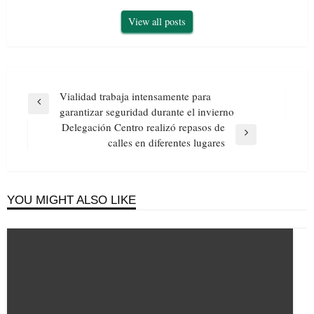
View all posts
Navegación
Vialidad trabaja intensamente para
de
Previous
garantizar seguridad durante el invierno
entradas
Post
Delegación Centro realizó repasos de
Next
calles en diferentes lugares
Post
YOU MIGHT ALSO LIKE