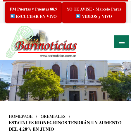
Skip
FM Puertas y Puentes 88.9
YO TE AVISÉ - Marcelo Parra
to
content
ESCUCHAR EN VIVO
VIDEOS y VIVO
HOMEPAGE
GREMIALES
ESTATALES RIONEGRINOS TENDRÁN UN AUMENTO
DEL 4,28% EN JUNIO