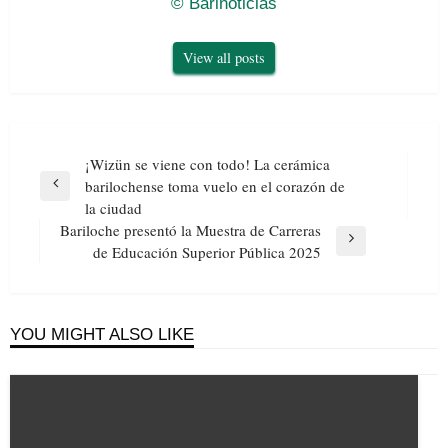
© Barinoticias
View all posts
Navegación
¡Wizün se viene con todo! La cerámica
de
barilochense toma vuelo en el corazón de
Previous
entradas
la ciudad
Post
Bariloche presentó la Muestra de Carreras
Next
de Educación Superior Pública 2025
Post
YOU MIGHT ALSO LIKE