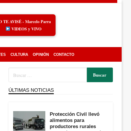
O TE AVISÉ - Marcelo Parra
VIDEOS y VIVO
TES
CULTURA
OPINIÓN
CONTACTO
ÚLTIMAS NOTICIAS
Protección Civil llevó
alimentos para
productores rurales